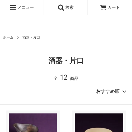
北海道の 木のうつわ 白樺ボトルクーラー 白樺ワインクーラー オケ
クラフト
メニュー
検索
カート
ホーム
酒器・片口
酒器・片口
12
全
商品