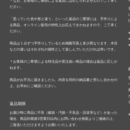
＊なお、お客様のご都合による返品には応じられませんのでご了承く
ださい。
「思っていた色や形と違う」といった返品のご要望には、手作りによ
る商品、オンライン販売の特性上お応えできかねますので、ご了承く
ださい。
商品は１点ずつ手作りしているため掲載写真と多少異なります、木目
などの違いはそれぞれの個性として楽しんでいただければ幸いです。
＊お客様のご希望による特注品や受注扱い商品の場合は返品に応じか
ねます。
商品がお手元に届きましたら、内容を同封の納品書と照らし合わせの
上、お早めにご確認ください。
返品期限
お届け時に商品に不良（破損・汚損・不良品・誤送等など）があった
場合、商品到着後3営業日以内にお問い合わせ画面よりご連絡の上、
ご返送いただけますようお願いいたします。