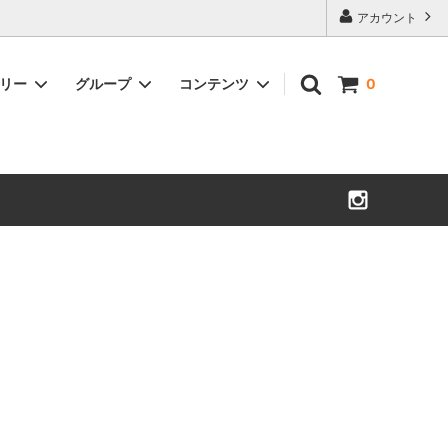
アカウント
ゴリー
グループ
コンテンツ
0
皿
< オケクラフト 置戸町 >
珈琲 小物
< 森のキツネ 下川町 >
酒器・片口
木の盆栽鉢