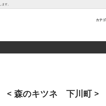
クラフト
します。
カテ
ンテリア・大物 ■
ラッピングについて
椀
■ こども用食器 ■
お取り扱い中の作り手さん
・ へら
クラフト 北広島市 >
箸置き
< 臼田 健二 下川町 >
花器
 絵美 中川町 >
白樺ボウル
蔓細工
トレイ ・ カッティングボード
< 森のキツネ 下川町 >