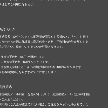
ドは全てご利用になれます。
商品代引き
運送業者（ゆうパック）の配達員が商品をお客様のところへ、お届け
にうかがった際に配達員に商品代金・送料・手数料の合計金額をお支
払い下さい。現金でのお支払いが可能となります。
※代引き手数料 265円 が掛かります。
※口座振替手数料 203円 が掛かります。
※引き換え金額３万円以上の際は別途印紙料200円が掛かります。
（お客様負担となりますのでご注意ください。）
銀行振込
受注確認メール到着日を含め5日以内に、受注確認メールに記載の口座
へご入金ください。
期限内にご入金が確認できない場合、ご注文をキャンセルさせていた