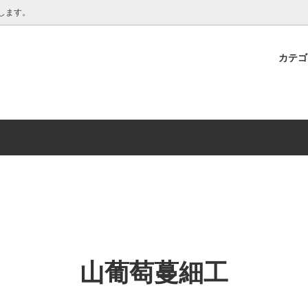
クラフト
します。
カテ
ンテリア・大物 ■
ラッピングについて
椀
■ こども用食器 ■
お取り扱い中の作り手さん
・ へら
クラフト 北広島市 >
箸置き
< 臼田 健二 下川町 >
花器
 絵美 中川町 >
白樺ボウル
蔓細工
トレイ ・ カッティングボード
山葡萄蔓細工