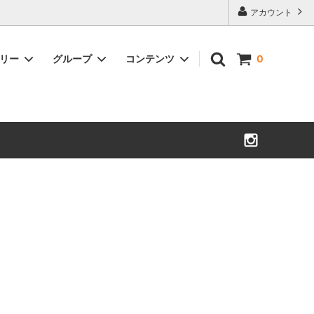
アカウント
ゴリー
グループ
コンテンツ
0
皿
< オケクラフト 置戸町 >
珈琲 小物
< 森のキツネ 下川町 >
酒器・片口
木の盆栽鉢