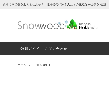
北海道の 木のうつわ 白樺ボトルクーラー 白樺ワインクーラー オケ
食卓に木の器を迎えませんか！ 北海道の作家さんたちの素敵な手仕事をお届け
カップ
★★★ SALE ★★★
永くお使いいただくために
ボウル
■ イ
ギフト
スプーン ・ フォーク
< サッポロクラフト 江別市 >
おたま 
< カバ
ご利用ガイド
お問い合わせ
白樺 ボトルクーラー
< 高橋 綾子 中川町 >
白樺の
< 入舩
ホーム
山葡萄蔓細工
白樺樹皮細工
山葡萄
その他の器