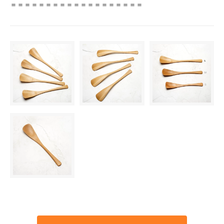
＝＝＝＝＝＝＝＝＝＝＝＝＝＝＝＝＝＝＝