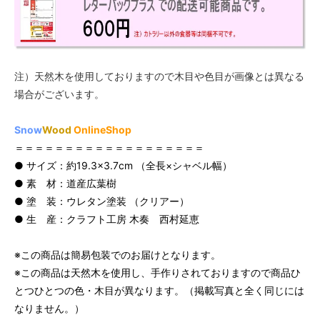
注）天然木を使用しておりますので木目や色目が画像とは異なる
場合がございます。
Snow
Wood
OnlineShop
＝＝＝＝＝＝＝＝＝＝＝＝＝＝＝＝＝＝＝
● サイズ：約19.3×3.7cm （全長×シャベル幅）
● 素 材：道産広葉樹
● 塗 装：ウレタン塗装 （クリアー）
● 生 産：クラフト工房 木奏 西村延恵
※この商品は簡易包装でのお届けとなります。
※この商品は天然木を使用し、手作りされておりますので商品ひ
とつひとつの色・木目が異なります。（掲載写真と全く同じには
なりません。）