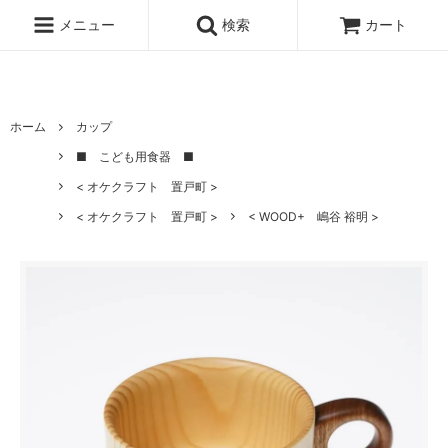
北海道の 木のうつわ 白樺ボトルクーラー 白樺ワインクーラー オケ
クラフト
メニュー
検索
カート
ホーム
カップ
■ こども用食器 ■
< オケクラフト 置戸町 >
< オケクラフト 置戸町 >
< WOOD+ 嶋谷 裕明 >