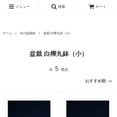
北海道の 木のうつわ 白樺ボトルクーラー 白樺ワインクーラー オケ
クラフト
メニュー
検索
カート
ホーム
木の盆栽鉢
盆栽 白樺丸鉢（小）
盆栽 白樺丸鉢（小）
5
全
商品