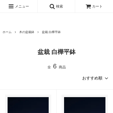
北海道の 木のうつわ 白樺ボトルクーラー 白樺ワインクーラー オケ
クラフト
メニュー
検索
カート
ホーム
木の盆栽鉢
盆栽 白樺平鉢
盆栽 白樺平鉢
6
全
商品